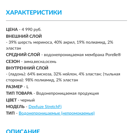
ХАРАКТЕРИСТИКИ
ЦЕНА
- 4 990 руб.
ВНЕШНИЙ СЛОЙ
-
39% шерсть мериноса, 40% акрил, 19% полиамид, 2%
эластан
СРЕДНИЙ СЛОЙ
-
водонепроницаемая мембрана Porelle®
СЕЗОН
- зима,весна,осень
ВНУТРЕННИЙ СЛОЙ
-
(ладонь): 64% вискоза, 32% нейлон, 4% эластан; (тыльная
сторона): 98% полиамид, 2% эластан
РАЗМЕР
- L
ТИП ТОВАРА
- Водонепроницаемая продукция
ЦВЕТ
- черный
МОДЕЛЬ
-
Dexfuze StretchFi
ТИП
-
Водонепроницаемые (непромокаемые)
ОПИСАНИЕ